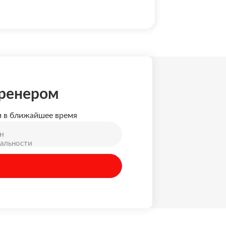
тренером
и в ближайшее время
альности