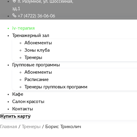
Перейти
п. Разумное, ул. Шоссейная,
к
зд.1
содержимому
+7 (4722) 36-06-06
iv-терапия
Тренажерный зал
Абонементы
Зоны клуба
Тренеры
Групповые программы
Абонементы
Расписание
Тренеры групповых программ
Кафе
Салон красоты
Контакты
Купить карту
Главная
/
Тренеры
/
Борис Триколич